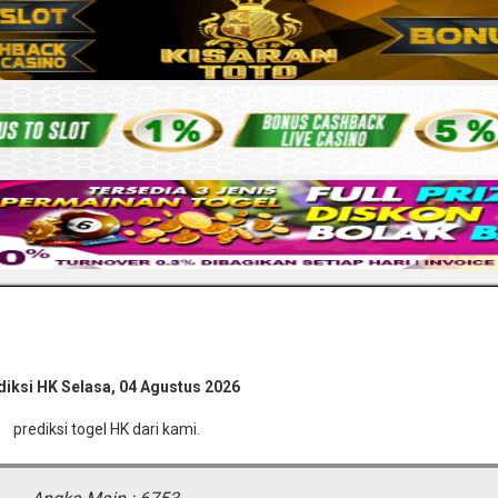
diksi HK Selasa, 04 Agustus 2026
prediksi togel HK dari kami.