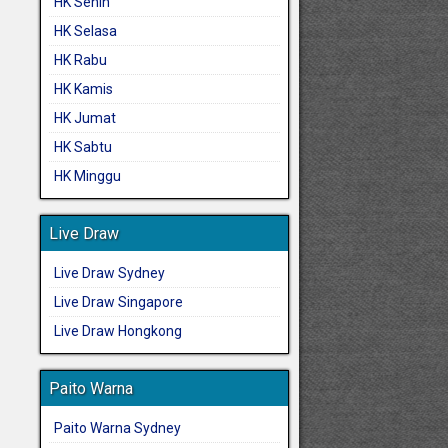
HK Senin
HK Selasa
HK Rabu
HK Kamis
HK Jumat
HK Sabtu
HK Minggu
Live Draw
Live Draw Sydney
Live Draw Singapore
Live Draw Hongkong
Paito Warna
Paito Warna Sydney