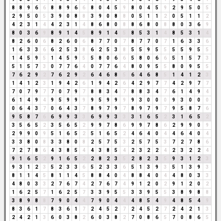
8
8
9
6
6
8
8
9
6
6
8
0
4
5
9
8
0
4
5
9
2
9
5
0
5
2
9
5
0
5
3
9
0
8
8
3
9
0
8
8
0
5
1
1
2
0
5
1
1
2
4
2
3
1
4
4
2
3
1
4
8
6
8
0
8
8
6
8
0
8
8
0
3
6
9
8
0
3
6
9
8
9
1
4
5
8
9
1
4
5
8
5
3
1
4
8
5
3
1
4
8
2
6
0
6
8
2
6
0
6
8
7
7
0
7
8
7
7
0
7
1
6
3
3
6
1
6
3
3
6
6
2
5
3
8
6
2
5
3
8
5
5
9
5
5
5
5
9
5
5
1
4
5
9
5
1
4
5
9
5
5
8
0
6
6
5
8
0
6
6
5
1
5
7
3
5
1
5
7
3
0
7
7
6
4
0
7
7
6
4
8
0
9
5
5
8
0
9
5
5
7
6
2
9
2
7
6
2
9
2
6
4
6
8
5
6
4
6
8
5
1
4
1
2
3
1
4
1
2
3
1
9
4
2
6
1
9
4
2
6
4
2
9
7
7
4
2
9
7
7
7
0
7
9
7
7
0
7
9
7
8
8
3
4
7
8
8
3
4
7
6
1
4
9
4
6
1
4
9
4
9
5
9
9
9
9
5
9
9
9
9
3
0
0
0
9
3
0
0
0
0
6
4
3
7
0
6
4
3
7
8
9
7
9
7
8
9
7
9
7
9
5
8
7
6
9
5
8
7
6
6
9
9
3
3
6
9
9
3
3
3
1
6
5
2
3
1
6
5
2
3
5
6
5
2
3
5
6
5
2
9
9
7
8
6
9
9
7
8
6
2
9
9
0
9
2
9
9
0
9
5
1
6
5
2
5
1
6
5
2
4
6
4
0
4
4
6
4
0
4
3
3
8
0
8
3
3
8
0
8
2
5
7
5
3
2
5
7
5
3
7
2
7
8
6
7
2
7
8
6
4
3
8
5
4
4
3
8
5
4
2
3
2
2
4
2
3
2
2
4
9
1
6
5
2
9
1
6
5
2
2
8
2
3
5
2
8
2
3
5
9
3
1
2
3
9
3
1
2
3
5
2
3
3
6
5
2
3
3
6
5
1
3
9
3
5
1
3
9
3
8
1
1
4
5
8
1
1
4
5
8
8
4
0
4
8
8
4
0
4
4
8
0
3
3
4
8
0
3
3
2
7
6
7
4
2
7
6
7
4
9
1
2
0
2
9
1
2
0
2
1
6
2
5
7
1
6
2
5
7
3
3
9
5
5
3
3
9
5
5
3
8
9
8
8
3
8
9
8
8
7
9
0
4
4
7
9
0
4
4
4
8
5
4
9
4
8
5
4
9
8
3
6
1
7
8
3
6
1
7
2
4
5
2
7
2
4
5
2
7
2
4
2
1
3
2
4
2
1
3
6
0
3
8
2
6
0
3
8
2
7
0
8
6
5
7
0
8
6
5