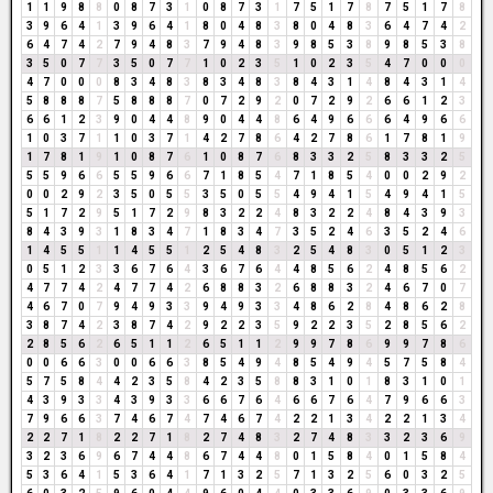
1
1
9
8
8
0
8
7
3
1
0
8
7
3
1
7
5
1
7
8
7
5
1
7
8
3
9
6
4
1
3
9
6
4
1
8
0
4
8
3
8
0
4
8
3
6
4
7
4
2
6
4
7
4
2
7
9
4
8
3
7
9
4
8
3
9
8
5
3
8
9
8
5
3
8
3
5
0
7
7
3
5
0
7
7
1
0
2
3
5
1
0
2
3
5
4
7
0
0
0
4
7
0
0
0
8
3
4
8
3
8
3
4
8
3
8
4
3
1
4
8
4
3
1
4
5
8
8
8
7
5
8
8
8
7
0
7
2
9
2
0
7
2
9
2
6
6
1
2
3
6
6
1
2
3
9
0
4
4
8
9
0
4
4
8
6
4
9
6
6
6
4
9
6
6
1
0
3
7
1
1
0
3
7
1
4
2
7
8
6
4
2
7
8
6
1
7
8
1
9
1
7
8
1
9
1
0
8
7
6
1
0
8
7
6
8
3
3
2
5
8
3
3
2
5
5
5
9
6
6
5
5
9
6
6
7
1
8
5
4
7
1
8
5
4
0
0
2
9
2
0
0
2
9
2
3
5
0
5
5
3
5
0
5
5
4
9
4
1
5
4
9
4
1
5
5
1
7
2
9
5
1
7
2
9
8
3
2
2
4
8
3
2
2
4
8
4
3
9
3
8
4
3
9
3
1
8
3
4
7
1
8
3
4
7
3
5
2
4
6
3
5
2
4
6
1
4
5
5
1
1
4
5
5
1
2
5
4
8
3
2
5
4
8
3
0
5
1
2
3
0
5
1
2
3
3
6
7
6
4
3
6
7
6
4
4
8
5
6
2
4
8
5
6
2
4
7
7
4
2
4
7
7
4
2
6
8
8
3
2
6
8
8
3
2
4
6
7
0
7
4
6
7
0
7
9
4
9
3
3
9
4
9
3
3
4
8
6
2
8
4
8
6
2
8
3
8
7
4
2
3
8
7
4
2
9
2
2
3
5
9
2
2
3
5
2
8
5
6
2
2
8
5
6
2
6
5
1
1
2
6
5
1
1
2
9
9
7
8
6
9
9
7
8
6
0
0
6
6
3
0
0
6
6
3
8
5
4
9
4
8
5
4
9
4
5
7
5
8
4
5
7
5
8
4
4
2
3
5
8
4
2
3
5
8
8
3
1
0
1
8
3
1
0
1
4
3
9
3
3
4
3
9
3
3
6
6
7
6
4
6
6
7
6
4
7
9
6
6
3
7
9
6
6
3
7
4
6
7
4
7
4
6
7
4
2
2
1
3
4
2
2
1
3
4
2
2
7
1
8
2
2
7
1
8
2
7
4
8
3
2
7
4
8
3
3
2
3
6
9
3
2
3
6
9
6
7
4
4
8
6
7
4
4
8
0
1
5
8
4
0
1
5
8
4
5
3
6
4
1
5
3
6
4
1
7
1
3
2
5
7
1
3
2
5
6
0
3
2
5