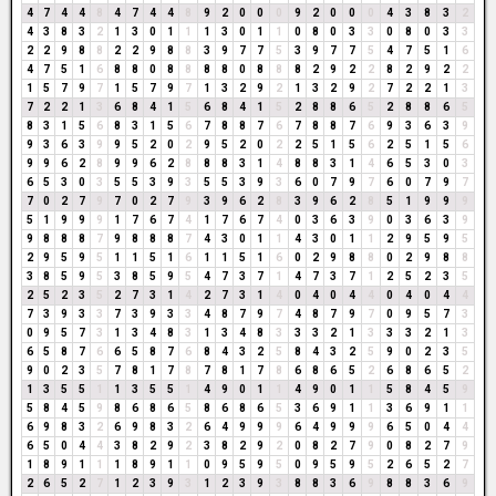
4
7
4
4
8
4
7
4
4
8
9
2
0
0
0
9
2
0
0
0
4
3
8
3
2
4
3
8
3
2
1
3
0
1
1
1
3
0
1
1
0
8
0
3
3
0
8
0
3
3
2
2
9
8
8
2
2
9
8
8
3
9
7
7
5
3
9
7
7
5
4
7
5
1
6
4
7
5
1
6
8
8
0
8
8
8
8
0
8
8
8
2
9
2
2
8
2
9
2
2
1
5
7
9
7
1
5
7
9
7
1
3
2
9
2
1
3
2
9
2
7
2
2
1
3
7
2
2
1
3
6
8
4
1
5
6
8
4
1
5
2
8
8
6
5
2
8
8
6
5
8
3
1
5
6
8
3
1
5
6
7
8
8
7
6
7
8
8
7
6
9
3
6
3
9
9
3
6
3
9
9
5
2
0
2
9
5
2
0
2
2
5
1
5
6
2
5
1
5
6
9
9
6
2
8
9
9
6
2
8
8
8
3
1
4
8
8
3
1
4
6
5
3
0
3
6
5
3
0
3
5
5
3
9
3
5
5
3
9
3
6
0
7
9
7
6
0
7
9
7
7
0
2
7
9
7
0
2
7
9
3
9
6
2
8
3
9
6
2
8
5
1
9
9
9
5
1
9
9
9
1
7
6
7
4
1
7
6
7
4
0
3
6
3
9
0
3
6
3
9
9
8
8
8
7
9
8
8
8
7
4
3
0
1
1
4
3
0
1
1
2
9
5
9
5
2
9
5
9
5
1
1
5
1
6
1
1
5
1
6
0
2
9
8
8
0
2
9
8
8
3
8
5
9
5
3
8
5
9
5
4
7
3
7
1
4
7
3
7
1
2
5
2
3
5
2
5
2
3
5
2
7
3
1
4
2
7
3
1
4
0
4
0
4
4
0
4
0
4
4
7
3
9
3
3
7
3
9
3
3
4
8
7
9
7
4
8
7
9
7
0
9
5
7
3
0
9
5
7
3
1
3
4
8
3
1
3
4
8
3
3
3
2
1
3
3
3
2
1
3
6
5
8
7
6
6
5
8
7
6
8
4
3
2
5
8
4
3
2
5
9
0
2
3
5
9
0
2
3
5
7
8
1
7
8
7
8
1
7
8
6
8
6
5
2
6
8
6
5
2
1
3
5
5
1
1
3
5
5
1
4
9
0
1
1
4
9
0
1
1
5
8
4
5
9
5
8
4
5
9
8
6
8
6
5
8
6
8
6
5
3
6
9
1
1
3
6
9
1
1
6
9
8
3
2
6
9
8
3
2
6
4
9
9
9
6
4
9
9
9
6
5
0
4
4
6
5
0
4
4
3
8
2
9
2
3
8
2
9
2
0
8
2
7
9
0
8
2
7
9
1
8
9
1
1
1
8
9
1
1
0
9
5
9
5
0
9
5
9
5
2
6
5
2
7
2
6
5
2
7
1
2
3
9
3
1
2
3
9
3
8
8
3
6
9
8
8
3
6
9