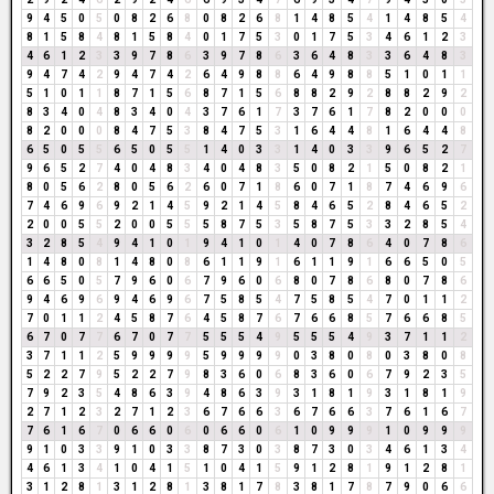
9
4
5
0
5
0
8
2
6
8
0
8
2
6
8
1
4
8
5
4
1
4
8
5
4
8
1
5
8
4
8
1
5
8
4
0
1
7
5
3
0
1
7
5
3
4
6
1
2
3
4
6
1
2
3
3
9
7
8
6
3
9
7
8
6
3
6
4
8
3
3
6
4
8
3
9
4
7
4
2
9
4
7
4
2
6
4
9
8
8
6
4
9
8
8
5
1
0
1
1
5
1
0
1
1
8
7
1
5
6
8
7
1
5
6
8
8
2
9
2
8
8
2
9
2
8
3
4
0
4
8
3
4
0
4
3
7
6
1
7
3
7
6
1
7
8
2
0
0
0
8
2
0
0
0
8
4
7
5
3
8
4
7
5
3
1
6
4
4
8
1
6
4
4
8
6
5
0
5
5
6
5
0
5
5
1
4
0
3
3
1
4
0
3
3
9
6
5
2
7
9
6
5
2
7
4
0
4
8
3
4
0
4
8
3
5
0
8
2
1
5
0
8
2
1
8
0
5
6
2
8
0
5
6
2
6
0
7
1
8
6
0
7
1
8
7
4
6
9
6
7
4
6
9
6
9
2
1
4
5
9
2
1
4
5
8
4
6
5
2
8
4
6
5
2
2
0
0
5
5
2
0
0
5
5
5
8
7
5
3
5
8
7
5
3
3
2
8
5
4
3
2
8
5
4
9
4
1
0
1
9
4
1
0
1
4
0
7
8
6
4
0
7
8
6
1
4
8
0
8
1
4
8
0
8
6
1
1
9
1
6
1
1
9
1
6
6
5
0
5
6
6
5
0
5
7
9
6
0
6
7
9
6
0
6
8
0
7
8
6
8
0
7
8
6
9
4
6
9
6
9
4
6
9
6
7
5
8
5
4
7
5
8
5
4
7
0
1
1
2
7
0
1
1
2
4
5
8
7
6
4
5
8
7
6
7
6
6
8
5
7
6
6
8
5
6
7
0
7
7
6
7
0
7
7
5
5
5
4
9
5
5
5
4
9
3
7
1
1
2
3
7
1
1
2
5
9
9
9
9
5
9
9
9
9
0
3
8
0
8
0
3
8
0
8
5
2
2
7
9
5
2
2
7
9
8
3
6
0
6
8
3
6
0
6
7
9
2
3
5
7
9
2
3
5
4
8
6
3
9
4
8
6
3
9
3
1
8
1
9
3
1
8
1
9
2
7
1
2
3
2
7
1
2
3
6
7
6
6
3
6
7
6
6
3
7
6
1
6
7
7
6
1
6
7
0
6
6
0
6
0
6
6
0
6
1
0
9
9
9
1
0
9
9
9
9
1
0
3
3
9
1
0
3
3
8
7
3
0
3
8
7
3
0
3
4
6
1
3
4
4
6
1
3
4
1
0
4
1
5
1
0
4
1
5
9
1
2
8
1
9
1
2
8
1
3
1
2
8
1
3
1
2
8
1
3
8
1
7
8
3
8
1
7
8
7
9
0
6
6