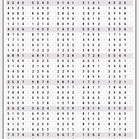
5
3
4
3
7
5
3
4
3
7
3
1
4
1
5
3
1
4
1
5
4
5
2
5
7
4
5
2
5
7
1
4
9
0
9
1
4
9
0
9
1
6
4
6
1
1
6
4
6
1
8
6
8
2
1
8
6
8
2
1
2
8
2
4
6
2
8
2
4
6
5
9
9
8
8
5
9
9
8
8
1
9
9
6
6
1
9
9
6
6
6
6
1
6
7
6
6
1
6
7
1
2
1
4
5
1
2
1
4
5
8
0
9
2
2
8
0
9
2
2
4
3
5
6
2
4
3
5
6
2
1
4
3
3
6
1
4
3
3
6
5
5
3
6
9
5
5
3
6
9
8
7
5
9
5
8
7
5
9
5
7
6
0
0
0
7
6
0
0
0
1
7
1
6
7
1
7
1
6
7
0
4
9
1
1
0
4
9
1
1
4
9
4
9
4
4
9
4
9
4
6
3
1
3
4
6
3
1
3
4
2
5
5
2
7
2
5
5
2
7
1
0
2
7
9
1
0
2
7
9
7
2
2
2
4
7
2
2
2
4
3
8
5
3
8
3
8
5
3
8
6
8
9
1
1
6
8
9
1
1
0
7
2
8
1
0
7
2
8
1
5
5
4
9
4
5
5
4
9
4
3
0
2
5
7
3
0
2
5
7
6
0
5
1
6
6
0
5
1
6
2
1
6
4
1
2
1
6
4
1
4
8
9
1
1
4
8
9
1
1
9
4
5
8
4
9
4
5
8
4
2
2
9
6
6
2
2
9
6
6
3
0
0
9
9
3
0
0
9
9
3
5
0
0
0
3
5
0
0
0
1
8
9
9
9
1
8
9
9
9
2
5
3
7
1
2
5
3
7
1
9
8
7
0
7
9
8
7
0
7
1
7
2
1
3
1
7
2
1
3
3
2
6
5
2
3
2
6
5
2
6
8
1
7
8
6
8
1
7
8
7
8
4
4
8
7
8
4
4
8
4
5
4
2
6
4
5
4
2
6
2
5
6
4
1
2
5
6
4
1
0
9
3
3
6
0
9
3
3
6
5
8
6
5
2
5
8
6
5
2
0
5
3
9
3
0
5
3
9
3
1
3
7
8
6
1
3
7
8
6
8
9
0
4
4
8
9
0
4
4
3
6
2
4
6
3
6
2
4
6
9
3
1
9
1
9
3
1
9
1
5
1
0
3
3
5
1
0
3
3
6
9
0
9
9
6
9
0
9
9
8
1
6
3
9
8
1
6
3
9
4
5
7
4
2
4
5
7
4
2
4
9
1
0
1
4
9
1
0
1
9
1
3
7
1
9
1
3
7
1
9
2
5
5
1
9
2
5
5
1
8
7
0
4
4
8
7
0
4
4
6
6
5
3
8
6
6
5
3
8
3
5
1
1
2
3
5
1
1
2
7
3
7
4
2
7
3
7
4
2
6
6
7
7
5
6
6
7
7
5
1
3
6
2
8
1
3
6
2
8