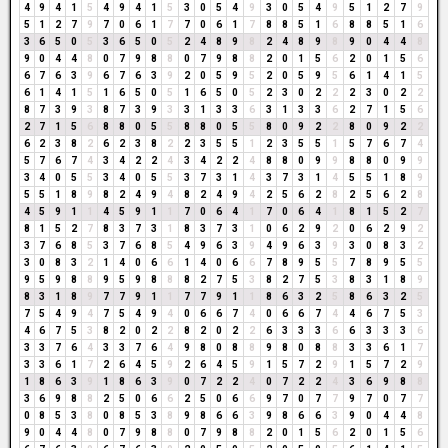
4
9
4
1
5
4
9
4
1
5
3
0
5
4
9
3
0
5
4
9
5
1
2
7
9
5
1
2
7
9
7
0
6
1
7
7
0
6
1
7
8
8
5
1
6
8
8
5
1
6
3
6
5
0
5
3
6
5
0
5
2
4
8
9
8
2
4
8
9
8
9
0
4
4
8
9
0
4
4
8
0
7
9
8
8
0
7
9
8
8
2
0
1
5
6
2
0
1
5
6
6
7
6
3
9
6
7
6
3
9
2
0
5
9
5
2
0
5
9
5
6
1
4
1
5
6
1
4
1
5
1
6
5
0
5
1
6
5
0
5
2
3
0
2
2
2
3
0
2
2
8
7
3
9
3
8
7
3
9
3
3
1
3
3
6
3
1
3
3
6
2
7
1
5
6
2
7
1
5
6
8
8
0
5
5
8
8
0
5
5
8
0
9
2
2
8
0
9
2
2
6
2
3
8
2
6
2
3
8
2
2
3
5
5
1
2
3
5
5
1
5
7
6
7
4
5
7
6
7
4
3
4
2
2
4
3
4
2
2
4
8
8
0
9
9
8
8
0
9
9
3
4
0
5
5
3
4
0
5
5
3
7
3
1
4
3
7
3
1
4
5
5
1
8
9
5
5
1
8
9
8
2
4
9
4
8
2
4
9
4
2
5
6
2
8
2
5
6
2
8
4
5
9
1
1
4
5
9
1
1
7
0
6
4
1
7
0
6
4
1
8
1
5
2
7
8
1
5
2
7
8
3
7
3
1
8
3
7
3
1
0
6
2
9
2
0
6
2
9
2
3
7
6
8
5
3
7
6
8
5
4
9
6
3
9
4
9
6
3
9
3
0
8
3
2
3
0
8
3
2
1
4
0
6
6
1
4
0
6
6
7
8
9
5
5
7
8
9
5
5
9
5
9
8
8
9
5
9
8
8
8
2
7
5
3
8
2
7
5
3
8
3
1
8
9
8
3
1
8
9
7
7
9
1
1
7
7
9
1
1
8
6
3
2
5
8
6
3
2
5
7
5
4
9
4
7
5
4
9
4
0
6
6
7
4
0
6
6
7
4
4
6
7
5
3
4
6
7
5
3
8
2
0
2
2
8
2
0
2
2
6
3
3
3
6
6
3
3
3
6
3
3
7
6
4
3
3
7
6
4
9
8
0
8
8
9
8
0
8
8
3
3
6
1
7
3
3
6
1
7
2
6
4
5
9
2
6
4
5
9
1
5
7
2
9
1
5
7
2
9
1
8
6
3
9
1
8
6
3
9
0
7
2
2
4
0
7
2
2
4
3
6
9
8
8
3
6
9
8
8
2
5
0
6
6
2
5
0
6
6
9
7
0
7
7
9
7
0
7
7
0
8
5
3
8
0
8
5
3
8
9
8
6
6
3
9
8
6
6
3
9
0
4
4
8
9
0
4
4
8
0
7
9
8
8
0
7
9
8
8
2
0
1
5
6
2
0
1
5
6