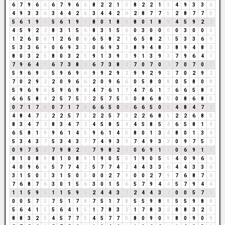
6
7
9
6
6
6
7
9
6
6
8
2
2
1
3
8
2
2
1
3
4
9
3
3
6
4
9
3
3
6
3
4
4
2
6
3
4
4
2
6
2
8
7
7
5
2
8
7
7
5
5
6
1
9
1
5
6
1
9
1
8
0
1
8
9
8
0
1
8
9
4
5
9
2
2
4
5
9
2
2
8
3
1
5
6
8
3
1
5
6
0
3
0
0
0
0
3
0
0
0
1
2
6
0
6
1
2
6
0
6
6
5
8
2
1
6
5
8
2
1
5
3
3
6
9
5
3
3
6
9
0
6
9
3
3
0
6
9
3
3
8
9
4
8
3
8
9
4
8
3
8
0
3
2
5
8
0
3
2
5
9
1
3
9
3
9
1
3
9
3
7
9
6
4
1
7
9
6
4
1
6
7
3
8
2
6
7
3
8
2
7
0
7
0
7
7
0
7
0
7
5
9
6
9
6
5
9
6
9
6
9
9
2
9
2
9
9
2
9
2
7
0
2
9
2
7
0
2
9
2
2
0
9
6
6
2
0
9
6
6
0
5
8
0
8
0
5
8
0
8
5
9
6
9
6
5
9
6
9
6
4
7
6
1
7
4
7
6
1
7
6
6
5
8
4
6
6
5
8
4
2
5
7
5
3
2
5
7
5
3
0
8
6
8
5
0
8
6
8
5
0
7
1
7
8
0
7
1
7
8
6
6
5
0
5
6
6
5
0
5
4
8
4
7
2
4
8
4
7
2
2
2
5
7
3
2
2
5
7
3
2
2
6
8
5
2
2
6
8
5
8
3
4
7
2
8
3
4
7
2
4
5
8
5
4
4
5
8
5
4
6
5
8
1
9
6
5
8
1
9
9
6
1
4
5
9
6
1
4
5
8
0
1
3
4
8
0
1
3
4
5
3
4
3
7
5
3
4
3
7
7
4
9
3
3
7
4
9
3
3
0
9
7
5
3
0
9
7
5
3
7
9
8
2
1
7
9
8
2
1
0
6
9
1
1
0
6
9
1
1
8
1
0
8
8
8
1
0
8
8
1
9
0
5
5
1
9
0
5
5
4
0
9
6
6
4
0
9
6
6
5
7
7
4
2
5
7
7
4
2
4
4
3
3
6
4
4
3
3
6
3
1
5
0
5
3
1
5
0
5
0
0
2
7
9
0
0
2
7
9
7
6
8
7
6
7
6
8
7
6
3
0
1
5
6
3
0
1
5
6
5
7
9
4
4
5
7
9
4
4
1
1
5
9
5
1
1
5
9
5
2
4
4
3
7
2
4
4
3
7
0
0
5
7
3
0
0
5
7
3
7
5
1
7
8
7
5
1
7
8
5
5
9
8
8
5
5
9
8
8
5
6
4
1
5
5
6
4
1
5
1
7
8
3
2
1
7
8
3
2
8
8
3
2
5
8
8
3
2
5
4
5
7
7
5
4
5
7
7
5
8
0
9
0
9
8
0
9
0
9