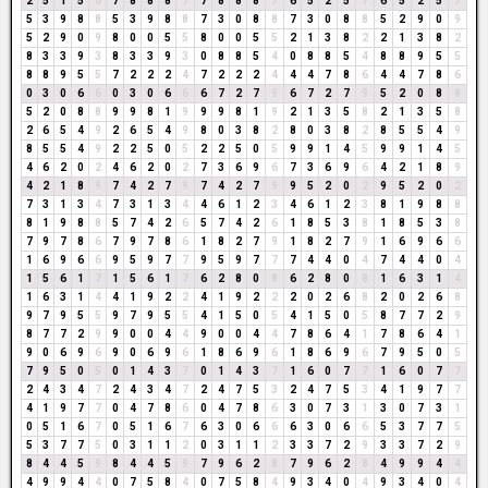
2
5
1
5
6
7
8
8
8
7
7
8
8
8
7
6
5
2
5
7
6
5
2
5
7
5
3
9
8
8
5
3
9
8
8
7
3
0
8
8
7
3
0
8
8
5
2
9
0
9
5
2
9
0
9
8
0
0
5
5
8
0
0
5
5
2
1
3
8
2
2
1
3
8
2
8
3
3
9
3
8
3
3
9
3
0
8
8
5
4
0
8
8
5
4
8
8
9
5
5
8
8
9
5
5
7
2
2
2
4
7
2
2
2
4
4
4
7
8
6
4
4
7
8
6
0
3
0
6
6
0
3
0
6
6
6
7
2
7
9
6
7
2
7
9
5
2
0
8
8
5
2
0
8
8
9
9
8
1
9
9
9
8
1
9
2
1
3
5
8
2
1
3
5
8
2
6
5
4
9
2
6
5
4
9
8
0
3
8
2
8
0
3
8
2
8
5
5
4
9
8
5
5
4
9
2
2
5
0
5
2
2
5
0
5
9
9
1
4
5
9
9
1
4
5
4
6
2
0
2
4
6
2
0
2
7
3
6
9
6
7
3
6
9
6
4
2
1
8
9
4
2
1
8
9
7
4
2
7
9
7
4
2
7
9
9
5
2
0
2
9
5
2
0
2
7
3
1
3
4
7
3
1
3
4
4
6
1
2
3
4
6
1
2
3
8
1
9
8
8
8
1
9
8
8
5
7
4
2
6
5
7
4
2
6
1
8
5
3
8
1
8
5
3
8
7
9
7
8
6
7
9
7
8
6
1
8
2
7
9
1
8
2
7
9
1
6
9
6
6
1
6
9
6
6
9
5
9
7
7
9
5
9
7
7
7
4
4
0
4
7
4
4
0
4
1
5
6
1
7
1
5
6
1
7
6
2
8
0
8
6
2
8
0
8
1
6
3
1
4
1
6
3
1
4
4
1
9
2
2
4
1
9
2
2
2
0
2
6
8
2
0
2
6
8
9
7
9
5
5
9
7
9
5
5
4
1
5
0
5
4
1
5
0
5
8
7
7
2
9
8
7
7
2
9
9
0
0
4
4
9
0
0
4
4
7
8
6
4
1
7
8
6
4
1
9
0
6
9
6
9
0
6
9
6
1
8
6
9
6
1
8
6
9
6
7
9
5
0
5
7
9
5
0
5
0
1
4
3
7
0
1
4
3
7
1
6
0
7
7
1
6
0
7
7
2
4
3
4
7
2
4
3
4
7
2
4
7
5
3
2
4
7
5
3
4
1
9
7
7
4
1
9
7
7
0
4
7
8
6
0
4
7
8
6
3
0
7
3
1
3
0
7
3
1
0
5
1
6
7
0
5
1
6
7
6
3
0
6
6
6
3
0
6
6
5
3
7
7
5
5
3
7
7
5
0
3
1
1
2
0
3
1
1
2
3
3
7
2
9
3
3
7
2
9
8
4
4
5
9
8
4
4
5
9
7
9
6
2
8
7
9
6
2
8
4
9
9
4
4
4
9
9
4
4
0
7
5
8
4
0
7
5
8
4
9
3
4
0
4
9
3
4
0
4