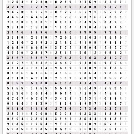
1
2
5
4
9
8
2
8
0
8
8
2
8
0
8
4
4
5
9
5
4
4
5
9
5
3
2
1
9
1
3
2
1
9
1
4
3
8
0
8
4
3
8
0
8
9
4
2
8
1
9
4
2
8
1
8
9
2
2
4
8
9
2
2
4
5
2
9
2
2
5
2
9
2
2
4
4
5
4
9
4
4
5
4
9
2
3
7
6
4
2
3
7
6
4
7
8
0
8
8
7
8
0
8
8
0
8
8
1
9
0
8
8
1
9
0
4
9
5
5
0
4
9
5
5
3
5
1
0
1
3
5
1
0
1
1
9
0
4
4
1
9
0
4
4
2
1
4
6
1
2
1
4
6
1
9
9
9
6
6
9
9
9
6
6
9
3
9
5
5
9
3
9
5
5
2
5
1
0
1
2
5
1
0
1
7
2
6
2
8
7
2
6
2
8
1
2
1
6
7
1
2
1
6
7
2
1
9
2
2
2
1
9
2
2
9
1
8
8
7
9
1
8
8
7
6
6
5
9
5
6
6
5
9
5
3
5
0
4
4
3
5
0
4
4
4
9
7
0
7
4
9
7
0
7
2
5
1
7
8
2
5
1
7
8
9
5
1
2
3
9
5
1
2
3
3
8
6
7
4
3
8
6
7
4
0
7
6
3
9
0
7
6
3
9
3
1
2
7
9
3
1
2
7
9
3
4
4
2
6
3
4
4
2
6
9
4
0
6
6
9
4
0
6
6
3
8
1
3
4
3
8
1
3
4
9
4
8
9
8
9
4
8
9
8
0
1
3
6
9
0
1
3
6
9
4
1
6
6
3
4
1
6
6
3
9
3
6
4
1
9
3
6
4
1
4
9
1
8
9
4
9
1
8
9
2
3
3
9
3
2
3
3
9
3
8
5
5
2
7
8
5
5
2
7
6
9
0
0
0
6
9
0
0
0
4
1
4
2
6
4
1
4
2
6
5
9
5
5
1
5
9
5
5
1
5
6
4
9
4
5
6
4
9
4
2
5
3
6
9
2
5
3
6
9
0
6
1
4
5
0
6
1
4
5
4
2
8
5
4
4
2
8
5
4
6
7
6
7
4
6
7
6
7
4
3
4
3
1
4
3
4
3
1
4
0
1
8
4
3
0
1
8
4
3
1
8
3
9
3
1
8
3
9
3
8
9
5
7
3
8
9
5
7
3
9
1
1
6
7
9
1
1
6
7
2
7
3
6
9
2
7
3
6
9
2
3
7
1
8
2
3
7
1
8
5
0
0
8
8
5
0
0
8
8
1
3
3
3
6
1
3
3
3
6
0
3
0
4
4
0
3
0
4
4
3
5
4
4
8
3
5
4
4
8
9
1
3
5
8
9
1
3
5
8
9
9
5
4
9
9
9
5
4
9
5
7
8
9
8
5
7
8
9
8
5
9
3
5
8
5
9
3
5
8
0
6
8
6
5
0
6
8
6
5
2
5
1
5
6