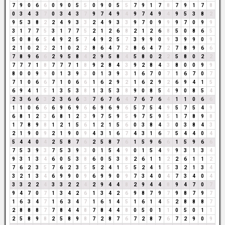
7
9
0
6
6
0
9
0
5
5
0
9
0
5
5
7
9
1
7
8
7
9
1
7
8
0
3
4
3
7
0
3
4
3
7
9
7
4
9
4
9
7
4
9
4
9
5
3
8
2
9
5
3
8
2
2
4
9
3
3
2
4
9
3
3
9
7
0
9
9
9
7
0
9
9
3
1
7
7
5
3
1
7
7
5
2
1
2
6
8
2
1
2
6
8
5
0
8
6
5
5
0
8
6
5
4
9
2
5
7
4
9
2
5
7
3
9
9
0
9
3
9
9
0
9
2
1
0
2
2
2
1
0
2
2
8
6
4
7
2
8
6
4
7
2
7
8
9
6
6
7
8
9
6
6
2
9
5
8
4
2
9
5
8
4
5
8
0
2
2
5
8
0
2
2
7
7
7
1
8
7
7
7
1
8
9
2
8
4
3
9
2
8
4
3
8
0
0
9
9
8
0
0
9
9
0
1
3
9
3
0
1
3
9
3
1
6
7
0
7
1
6
7
0
7
7
1
0
6
6
7
1
0
6
6
1
6
2
9
2
1
6
2
9
2
6
9
4
1
5
6
9
4
1
5
1
3
5
3
8
1
3
5
3
8
9
0
8
5
4
9
0
8
5
4
2
3
6
6
3
2
3
6
6
3
7
6
7
6
4
7
6
7
6
4
1
1
0
6
6
1
1
0
6
6
6
9
6
9
6
6
9
6
9
6
5
7
5
4
9
5
7
5
4
9
6
8
1
2
3
6
8
1
2
3
9
7
5
9
5
9
7
5
9
5
1
7
8
9
8
1
7
8
9
8
1
2
1
5
6
1
2
1
5
6
0
3
8
4
3
0
3
8
4
3
2
1
9
0
9
2
1
9
0
9
4
3
1
6
7
4
3
1
6
7
5
4
4
0
4
5
4
4
0
4
2
5
8
7
6
2
5
8
7
6
1
5
9
6
6
1
5
9
6
6
7
5
3
9
3
7
5
3
9
3
0
1
5
4
9
0
1
5
4
9
9
3
1
3
4
9
3
1
3
4
6
0
5
3
8
6
0
5
3
8
2
6
1
1
2
2
6
1
1
2
7
6
2
3
5
7
6
2
3
5
5
2
4
1
5
5
2
4
1
5
3
2
1
3
4
3
2
1
3
4
6
9
9
0
9
6
9
9
0
9
7
3
4
0
4
7
3
4
0
4
3
3
2
2
4
3
3
2
2
4
2
9
4
4
8
2
9
4
4
8
9
4
7
0
7
9
4
7
0
7
1
3
4
2
6
1
3
4
2
6
9
8
7
9
7
9
8
7
9
7
1
6
3
4
7
1
6
3
4
7
1
6
1
4
5
1
6
1
4
5
2
8
8
8
7
2
8
8
8
7
7
8
4
4
8
7
8
4
4
8
0
5
0
1
1
0
5
0
1
1
2
5
8
9
8
2
5
8
9
8
7
2
8
7
6
7
2
8
7
6
7
2
9
0
9