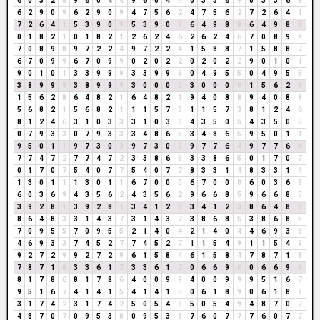
6
0
3
2
5
9
6
0
4
4
9
6
0
4
4
0
3
3
6
9
0
3
3
6
9
6
2
9
0
9
6
2
9
0
9
4
7
5
6
2
4
7
5
6
2
7
2
6
4
1
7
2
6
4
1
5
3
9
0
9
5
3
9
0
9
6
4
9
8
8
6
4
9
8
8
0
1
8
2
1
0
1
8
2
1
2
6
2
4
6
2
6
2
4
6
7
0
8
9
8
7
0
8
9
8
9
7
2
2
4
9
7
2
2
4
1
5
8
8
7
1
5
8
8
7
6
7
0
9
9
6
7
0
9
9
0
2
0
2
2
0
2
0
2
2
9
0
1
0
1
9
0
1
0
1
3
3
9
9
9
3
3
9
9
9
0
4
9
5
5
0
4
9
5
5
3
8
9
9
9
3
8
9
9
9
3
0
0
0
0
3
0
0
0
0
1
5
6
2
8
1
5
6
2
8
6
4
8
2
1
6
4
8
2
1
9
4
0
8
8
9
4
0
8
8
5
6
8
2
1
5
6
8
2
1
1
1
5
7
3
1
1
5
7
3
8
1
2
4
6
8
1
2
4
6
3
1
0
3
3
3
1
0
3
3
4
3
5
0
5
4
3
5
0
5
0
7
9
3
3
0
7
9
3
3
3
4
8
6
5
3
4
8
6
5
9
5
0
1
1
9
5
0
1
1
9
7
3
0
3
9
7
3
0
3
9
7
7
6
4
9
7
7
6
4
7
7
4
7
2
7
7
4
7
2
3
3
8
6
5
3
3
8
6
5
0
1
7
0
7
0
1
7
0
7
5
4
0
7
7
5
4
0
7
7
8
3
3
1
4
8
3
3
1
4
1
3
0
1
1
1
3
0
1
1
6
7
0
0
0
6
7
0
0
0
6
0
3
6
9
6
0
3
6
9
4
3
5
6
2
4
3
5
6
2
9
6
6
8
5
9
6
6
8
5
3
9
2
8
1
3
9
2
8
1
3
4
1
2
3
3
4
1
2
3
8
6
4
8
3
8
6
4
8
3
3
1
4
3
7
3
1
4
3
7
3
8
6
8
5
3
8
6
8
5
7
0
9
5
5
7
0
9
5
5
2
1
4
0
4
2
1
4
0
4
4
6
9
3
3
4
6
9
3
3
7
4
5
2
7
7
4
5
2
7
1
1
5
4
9
1
1
5
4
9
9
2
7
2
9
9
2
7
2
9
6
1
5
8
4
6
1
5
8
4
7
8
7
1
8
7
8
7
1
8
3
3
6
1
7
3
3
6
1
7
0
6
6
9
6
0
6
6
9
6
8
1
7
8
6
8
1
7
8
6
4
0
0
9
9
4
0
0
9
9
9
5
1
6
7
9
5
1
6
7
4
1
4
1
5
4
1
4
1
5
0
6
1
8
9
0
6
1
8
9
3
1
7
4
2
3
1
7
4
2
5
0
5
4
9
5
0
5
4
9
4
8
7
0
7
4
8
7
0
7
0
9
5
3
8
0
9
5
3
8
7
6
0
7
7
7
6
0
7
7