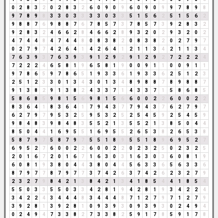
0
2
8
3
2
0
2
8
3
2
6
0
9
0
9
6
0
9
0
9
9
7
8
9
8
9
7
8
9
8
3
3
0
3
3
3
3
0
3
3
5
1
5
6
2
5
1
5
6
2
9
8
8
7
6
9
8
8
7
6
7
8
5
7
3
7
8
5
7
3
9
2
8
3
2
9
2
8
3
2
4
6
6
2
8
4
6
6
2
8
9
3
2
0
2
9
3
2
0
2
4
7
4
4
8
4
7
4
4
8
0
8
3
8
2
0
8
3
8
2
0
2
7
9
7
0
2
7
9
7
4
2
6
4
1
4
2
6
4
1
2
1
1
3
4
2
1
1
3
4
7
6
3
9
3
7
6
3
9
3
9
1
2
9
2
9
1
2
9
2
7
2
2
2
4
7
2
2
2
4
6
5
8
1
9
6
5
8
1
9
0
0
9
1
1
0
0
9
1
1
9
7
8
6
5
9
7
8
6
5
1
9
3
3
6
1
9
3
3
6
2
5
1
2
3
2
5
1
2
3
3
0
1
3
4
3
0
1
3
4
8
9
8
8
7
8
9
8
8
7
9
1
3
8
2
9
1
3
8
2
4
3
3
7
1
4
3
3
7
1
5
8
6
8
5
5
8
6
8
5
9
8
1
5
6
9
8
1
5
6
6
0
0
2
2
6
0
0
2
2
8
3
6
4
1
8
3
6
4
1
7
9
4
3
7
7
9
4
3
7
6
2
7
9
7
6
2
7
9
7
9
5
3
2
5
9
5
3
2
5
2
5
4
5
9
2
5
4
5
9
9
8
4
8
3
9
8
4
8
3
5
5
2
1
3
5
5
2
1
3
8
5
0
4
4
8
5
0
4
4
1
6
9
5
5
1
6
9
5
5
2
6
5
3
8
2
6
5
3
8
5
8
7
9
7
5
8
7
9
7
5
5
1
8
9
5
5
1
8
9
6
9
5
2
7
6
9
5
2
7
6
0
0
2
2
6
0
0
2
2
0
2
3
2
5
0
2
3
2
5
2
0
1
6
7
2
0
1
6
7
1
6
3
0
3
1
6
3
0
3
6
0
8
1
9
6
0
8
1
9
3
8
0
4
4
3
8
0
4
4
5
6
3
3
6
5
6
3
3
6
8
7
9
7
7
8
7
9
7
7
3
7
4
2
6
3
7
4
2
6
2
3
2
7
9
2
3
2
7
9
8
4
2
1
3
8
4
2
1
3
4
1
8
5
4
4
1
8
5
4
5
5
0
3
3
5
5
0
3
3
4
2
8
1
9
4
2
8
1
9
3
4
2
2
4
3
4
2
2
4
3
4
4
4
8
3
4
4
4
8
7
1
2
7
9
7
1
2
7
9
3
9
2
8
1
3
9
2
8
1
0
9
3
9
3
0
9
3
9
3
0
2
4
9
4
0
2
4
9
4
7
3
3
8
2
7
3
3
8
2
5
9
1
7
8
5
9
1
7
8